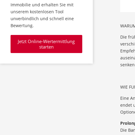
Immobilie und erhalten Sie mit
unserem kostenlosen Tool
unverbindlich und schnell eine
Bewertung.
WARUM 
Die frü
Jetzt Online-Wertermittlung
versch
starten
Empfehl
ausein
senken 
WIE FU
Eine An
endet 
Optione
Prolon
Die Ban