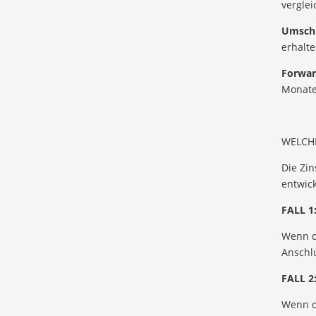
verglei
Umsch
erhalte
Forwar
Monate 
WELCHE
Die Zin
entwick
FALL 1
Wenn di
Anschl
FALL 2
Wenn di