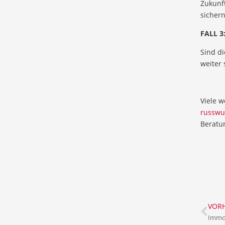
Zukunft
sichern
FALL 3
Sind di
weiter 
Viele w
russwu
Beratu
VORH
Immob