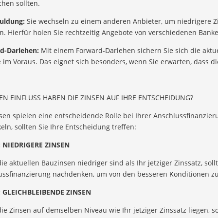
chen sollten.
uldung:
Sie wechseln zu einem anderen Anbieter, um niedrigere Z
n. Hierfür holen Sie recht­zeitig Angebote von verschiedenen Banke
d-Darlehen:
Mit einem Forward-Darlehen sichern Sie sich die aktue
im Voraus. Das eignet sich besonders, wenn Sie erwarten, dass di
N EINFLUSS HABEN DIE ZINSEN AUF IHRE ENTSCHEIDUNG?
sen spielen eine entscheidende Rolle bei Ihrer Anschluss­finanzier
eln, sollten Sie Ihre Entscheidung treffen:
: NIEDRIGERE ZINSEN
e aktuellen Bauzinsen niedriger sind als Ihr jetziger Zinssatz, soll
ussfinanzierung nachdenken, um von den besseren Konditionen zu 
: GLEICHBLEIBENDE ZINSEN
e Zinsen auf demselben Niveau wie Ihr jetziger Zinssatz liegen, so