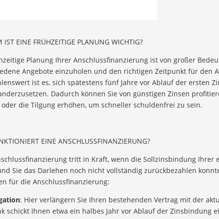
IST EINE FRÜHZEITIGE PLANUNG WICHTIG?
hzeitige Planung Ihrer Anschlussfinanzierung ist von großer Bedeut
iedene Angebote einzuholen und den richtigen Zeitpunkt für den 
enswert ist es, sich spätestens fünf Jahre vor Ablauf der ersten
anderzusetzen. Dadurch können Sie von günstigen Zinsen profitie
oder die Tilgung erhöhen, um schneller schuldenfrei zu sein.
NKTIONIERT EINE ANSCHLUSSFINANZIERUNG?
schlussfinanzierung tritt in Kraft, wenn die Sollzinsbindung Ihrer
und Sie das Darlehen noch nicht vollständig zurückbezahlen konnt
n für die Anschlussfinanzierung:
gation
: Hier verlängern Sie Ihren bestehenden Vertrag mit der ak
k schickt Ihnen etwa ein halbes Jahr vor Ablauf der Zinsbindung e