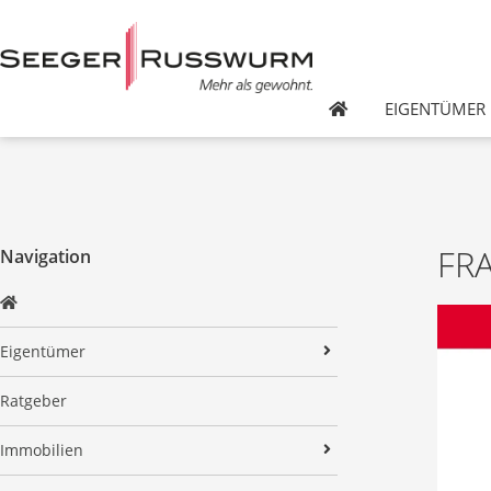
EIGENTÜMER
FR
Navigation
Eigentümer
Verkaufen
Ratgeber
Vermieten
Haus verkaufen
Immobilien
Wohnung verkaufen
Haus vermieten
Alle Angebote