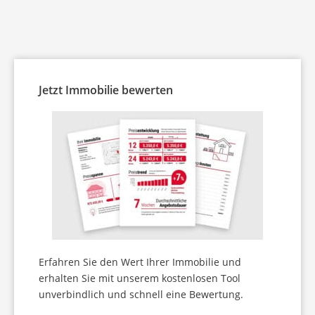
Energieausweis
Standorte
Persönliche Nachbetreuung
Finanzierung
Suchauftrag
Kundenstimmen Verkauf
Immobilien-ABC
Impressum
Kundenstimmen Vermietung
Umzugs-Checkliste
Datenschutz
Jetzt Immobilie bewerten
Externe Kundenbewertungen
Blog
Informationspflicht nach § 13 und § 14 DSGVO
Auszeichnungen
Widerrufsrecht
Erfahren Sie den Wert Ihrer Immobilie und
erhalten Sie mit unserem kostenlosen Tool
unverbindlich und schnell eine Bewertung.