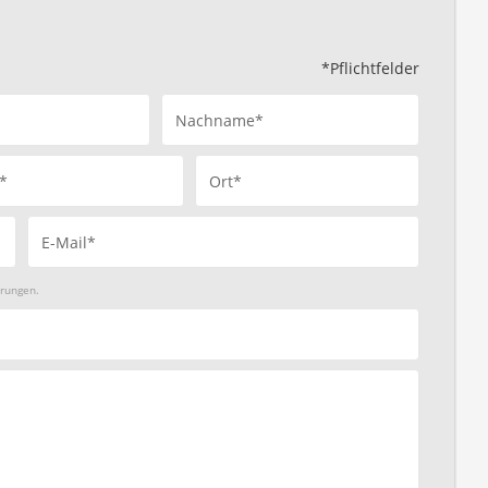
*Pflichtfelder
Nachname*
*
Ort*
E-Mail*
arungen.