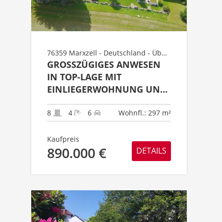
76359 Marxzell - Deutschland - Überregional Süd - Baden-Württemberg - Landkreis Karlsruhe Süd - Gebiet Marxzell - Pfaffenrot
GROSSZÜGIGES ANWESEN I
N TOP-LAGE MIT E
INLIEGERWOHNUNG UND 6
- GARAGENPLÄTZEN (
BIETERVERFAHREN)
8
4
6
Wohnfl.: 297 m²
Kaufpreis
890.000 €
DETAILS