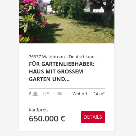
76337 Waldbronn - Deutschland - Überregional Süd - Baden-Württemberg - Landkreis Karlsruhe Süd - Gebiet Waldbronn - Busenbach
FÜR GARTENLIEBHABER:
HAUS MIT GROSSEM G
ARTEN UND A
NBAUMÖGLICHKEIT!
6
1
1
Wohnfl.: 124 m²
Kaufpreis
650.000 €
DETAILS