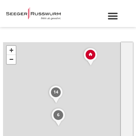
+
−
14
6