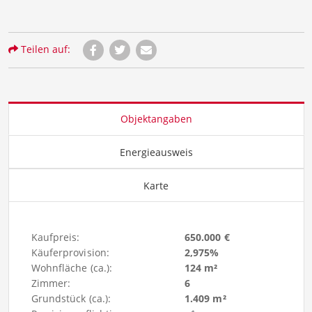
Teilen auf:
Objektangaben
Energieausweis
Karte
Kaufpreis:
650.000 €
Käuferprovision:
2,975%
Wohnfläche (ca.):
124 m²
Zimmer:
6
Grundstück (ca.):
1.409 m²