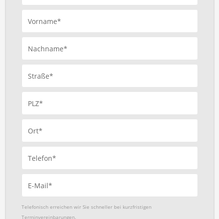
Vorname*
Nachname*
Straße*
PLZ*
Ort*
Telefon*
E-Mail*
Telefonisch erreichen wir Sie schneller bei kurzfristigen
Terminvereinbarungen.