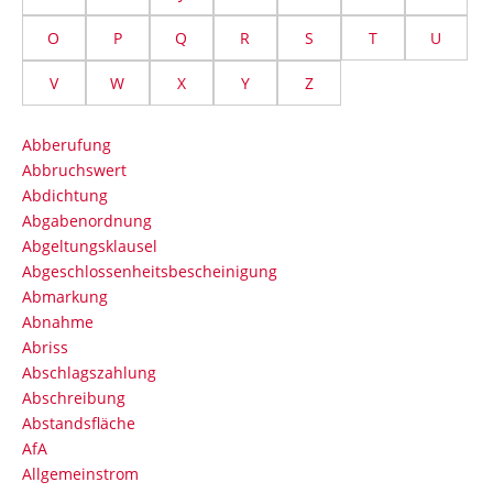
O
P
Q
R
S
T
U
V
W
X
Y
Z
Abberufung
Abbruchswert
Abdichtung
Abgabenordnung
Abgeltungsklausel
Abgeschlossenheitsbescheinigung
Abmarkung
Abnahme
Abriss
Abschlagszahlung
Abschreibung
Abstandsfläche
AfA
Allgemeinstrom