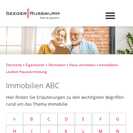
Startseite
»
Eigentümer
»
Vermieten
»
Haus vermieten
»
Immobilien-
Lexikon Hausvermietung
Immobilien ABC
Hier finden Sie Erläuterungen zu den wichtigsten Begriffen
rund um das Thema Immobilie
A
B
C
D
E
F
G
H
I
J
K
L
M
N