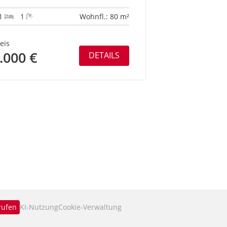
1
1
Wohnfl.: 80 m²
eis
.000 €
DETAILS
rufen
KI‑Nutzung
Cookie-Verwaltung