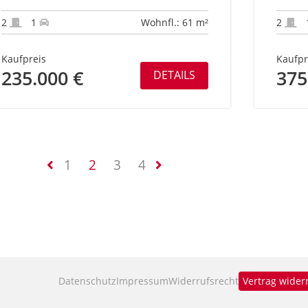
2
1
Wohnfl.: 61 m²
2
Kaufpreis
Kaufpr
235.000 €
375
DETAILS
1
2
3
4
Datenschutz
Impressum
Widerrufsrecht
Vertrag wider