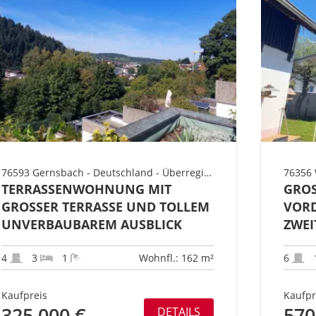
76593 Gernsbach - Deutschland - Überregional Süd - Baden-Württemberg - Landkreis Rastatt - Gebiet Gernsbach
TERRASSENWOHNUNG MIT
GROS
GROSSER TERRASSE UND TOLLEM U
ORDE
NVERBAUBAREM AUSBLICK
WEIT
4
3
1
Wohnfl.: 162 m²
6
Kaufpreis
Kaufpr
325.000 €
570
DETAILS