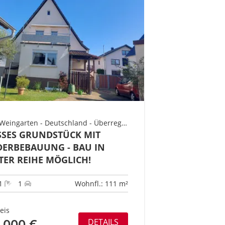
76356 Weingarten - Deutschland - Überregional Süd - Baden-Württemberg - Landkreis Karlsruhe Nord - Gebiet Weingarten
SES GRUNDSTÜCK MIT V
RBEBAUUNG - BAU IN Z
ER REIHE MÖGLICH!
1
1
Wohnfl.: 111 m²
eis
.000 €
DETAILS