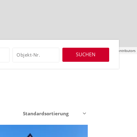
Leaflet
| ©
OpenStreetMap
contributors
SUCHEN
Objekt-Nr.