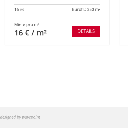
16
Bürofl.: 350 m²
Miete pro m²
16 € / m²
DETAILS
designed by wavepoint