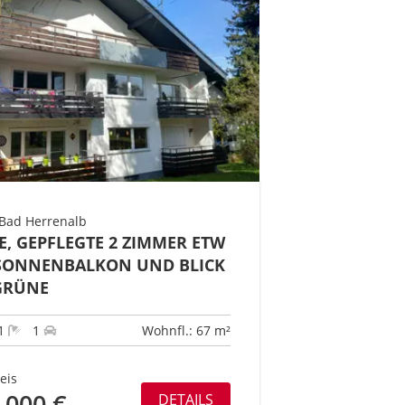
Bad Herrenalb
E, GEPFLEGTE 2 ZIMMER ETW
SONNENBALKON UND BLICK
GRÜNE
1
1
Wohnfl.: 67 m²
eis
.000 €
DETAILS