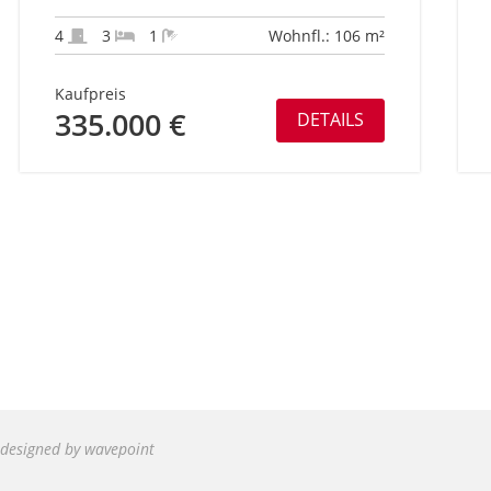
LAGE VON KARLSRUHE-RÜPPURR
4
3
1
Wohnfl.: 106 m²
Kaufpreis
335.000 €
DETAILS
designed by wavepoint