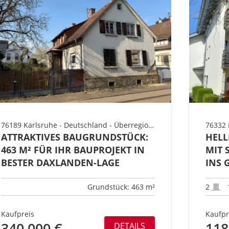
76189 Karlsruhe - Deutschland - Überregional Süd - Baden-Württemberg - Karlsruhe - Westen - Stadtteil Daxlanden
76332 
ATTRAKTIVES BAUGRUNDSTÜCK:
HELL
463 M² FÜR IHR BAUPROJEKT IN
MIT 
BESTER DAXLANDEN-LAGE
INS 
Grundstück: 463 m²
2
Kaufpreis
Kaufpr
340.000 €
118
DETAILS