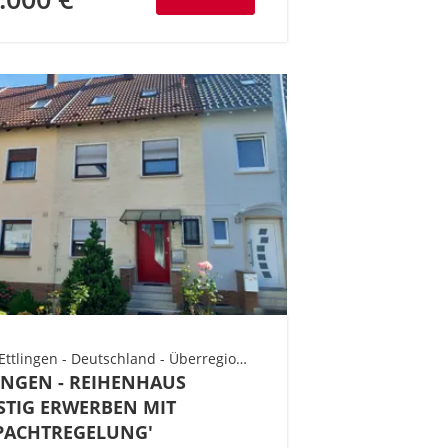
76275 Ettlingen - Deutschland - Überregional Süd - Baden-Württemberg - Landkreis Karlsruhe Süd - Gebiet Ettlingen
INGEN - REIHENHAUS
TIG ERWERBEN MIT
PACHTREGELUNG'