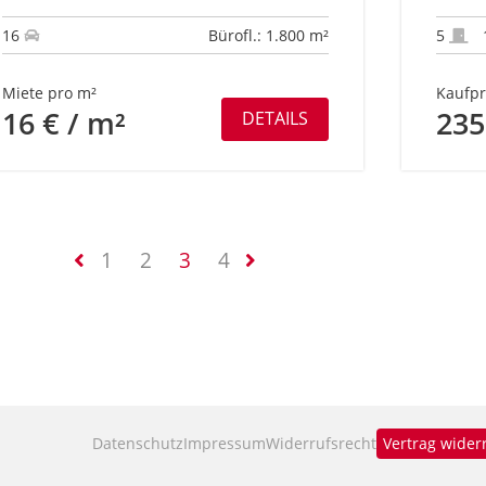
16
Bürofl.: 1.800 m²
5
Miete pro m²
Kaufpr
16 € / m²
235
DETAILS
1
2
3
4
Datenschutz
Impressum
Widerrufsrecht
Vertrag wider