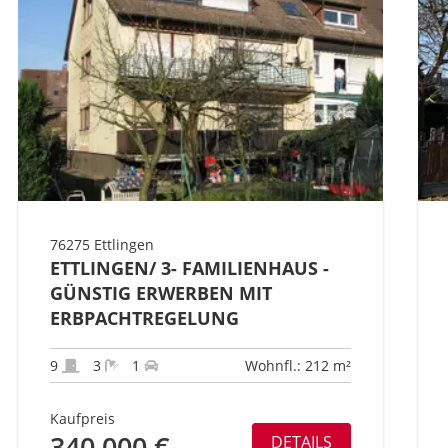
76275 Ettlingen
ETTLINGEN/ 3- FAMILIENHAUS -
GÜNSTIG ERWERBEN MIT
ERBPACHTREGELUNG
9
3
1
Wohnfl.: 212 m²
Kaufpreis
340.000 €
DETAILS