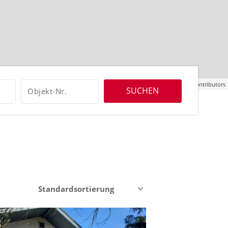
Leaflet
| ©
OpenStreetMap
contributors
SUCHEN
Objekt-Nr.