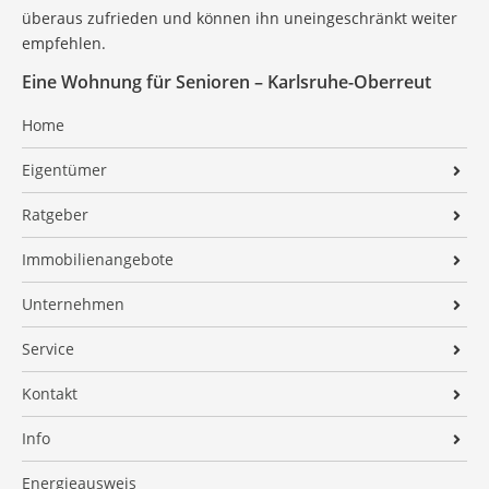
überaus zufrieden und können ihn uneingeschränkt weiter
empfehlen.
Eine Wohnung für Senioren – Karlsruhe-Oberreut
Home
Eigentümer
Verkaufen
Ratgeber
Vermieten
Ratgeber Immobilienerbe
Immobilienangebote
Ratgeber Immobilie in der Scheidung
Alle Angebote
Unternehmen
Ratgeber Wohnen im Alter
Widerrufsbelehrung
Firmenprofil
Service
Ratgeber Verkaufen ohne Makler
Finanzierung
Team
Finanzierung
Kontakt
Ratgeber Preisfindung
Energieausweis
Kundenstimmen Verkauf
Persönliche Nachbetreuung
Impressum
Ratgeber Immobilienwelt erklärt
Info
Suchauftrag
Auszeichnungen
Immobilien-ABC
Datenschutz
Checkliste Immobilienverkauf
Kundenstimmen Meixner
Energieausweis
Kundenstimmen Vermietung