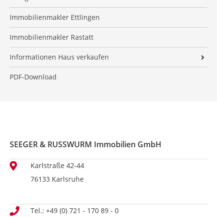
Umzugs-Checkliste
Informationspflicht nach § 13 und § 14 DSGVO
Ratgeber Sanierung
Kundenstimmen Weiler
Kooperationspartner
Immobilienmakler Ettlingen
Blog
Angaben für den Energieausweis
Kundenstimmen Bereit
Externe Kundenbewertungen
Widerrufsrecht
Immobilienmakler Rastatt
Aufbereitung einer Immobilie
Standorte
Informationen Haus verkaufen
Entspannt und sicher Immobilien verkaufen
Hausverkauf Karlsruhe
PDF-Download
SEEGER & RUSSWURM Immobilien GmbH
Karlstraße 42-44
76133 Karlsruhe
Tel.: +49 (0) 721 - 170 89 - 0