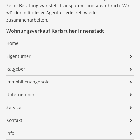
Seine Beratung war stets transparent und ausführlich. Wir
würden mit dieser Agentur jederzeit wieder
zusammenarbeiten.
Wohnungsverkauf Karlsruher Innenstadt
Home
Eigentümer
Verkaufen
Ratgeber
Vermieten
Ratgeber Immobilienerbe
Immobilienangebote
Ratgeber Immobilie in der Scheidung
Alle Angebote
Unternehmen
Ratgeber Wohnen im Alter
Widerrufsbelehrung
Firmenprofil
Service
Ratgeber Verkaufen ohne Makler
Finanzierung
Team
Finanzierung
Kontakt
Ratgeber Preisfindung
Energieausweis
Kundenstimmen Verkauf
Persönliche Nachbetreuung
Impressum
Ratgeber Immobilienwelt erklärt
Info
Suchauftrag
Auszeichnungen
Immobilien-ABC