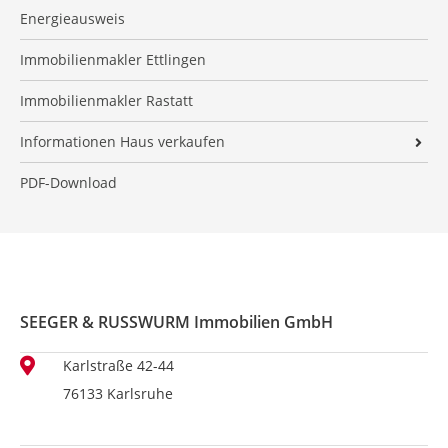
Datenschutz
Checkliste Immobilienverkauf
Kundenstimmen Meixner
Energieausweis
Kundenstimmen Vermietung
Umzugs-Checkliste
Informationspflicht nach § 13 und § 14 DSGVO
Ratgeber Sanierung
Kundenstimmen Weiler
Kooperationspartner
Immobilienmakler Ettlingen
Blog
Angaben für den Energieausweis
Kundenstimmen Bereit
Externe Kundenbewertungen
Widerrufsrecht
Immobilienmakler Rastatt
Aufbereitung einer Immobilie
Standorte
Informationen Haus verkaufen
Entspannt und sicher Immobilien verkaufen
Hausverkauf Karlsruhe
PDF-Download
SEEGER & RUSSWURM Immobilien GmbH
Karlstraße 42-44
76133 Karlsruhe