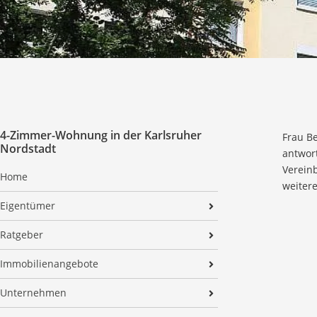
4-Zimmer-Wohnung in der Karlsruher
Frau Be
Nordstadt
antwor
Vereinb
Home
weiter
Eigentümer
Verkaufen
Ratgeber
Vermieten
Ratgeber Immobilienerbe
Immobilienangebote
Ratgeber Immobilie in der Scheidung
Alle Angebote
Unternehmen
Ratgeber Wohnen im Alter
Widerrufsbelehrung
Firmenprofil